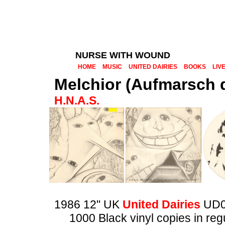
NURSE WITH WOUND
HOME
MUSIC
UNITED DAIRIES
BOOKS
LIV
Melchior (Aufmarsch 
H.N.A.S.
1986 12" UK
United Dairies
UD0
1000 Black vinyl copies in reg