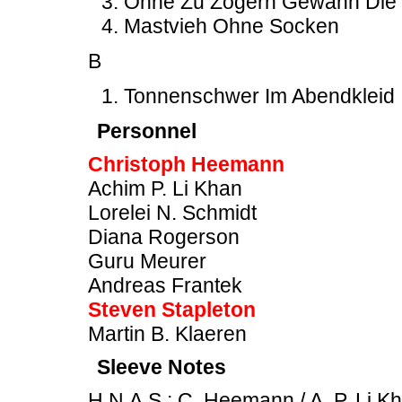
Ohne Zu Zögern Gewann Die G
Mastvieh Ohne Socken
B
Tonnenschwer Im Abendkleid
Personnel
Christoph Heemann
Achim P. Li Khan
Lorelei N. Schmidt
Diana Rogerson
Guru Meurer
Andreas Frantek
Steven Stapleton
Martin B. Klaeren
Sleeve Notes
H.N.A.S.: C. Heemann / A. P. Li Kh