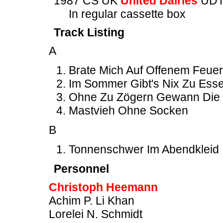
1987 CS UK
United Dairies
UDT
In regular cassette box
Track Listing
A
Brate Mich Auf Offenem Feuer
Im Sommer Gibt's Nix Zu Ess
Ohne Zu Zögern Gewann Die G
Mastvieh Ohne Socken
B
Tonnenschwer Im Abendkleid
Personnel
Christoph Heemann
Achim P. Li Khan
Lorelei N. Schmidt